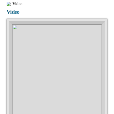
Video
Video